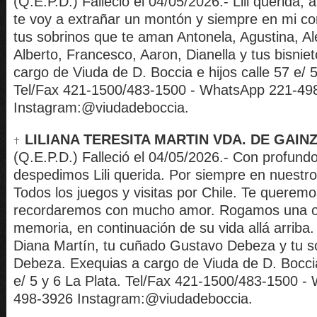
(Q.E.P.D.) Falleció el 04/05/2026.- Lili querida,
te voy a extrañar un montón y siempre en mi co
tus sobrinos que te aman Antonela, Agustina, Al
Alberto, Francesco, Aaron, Dianella y tus bisnie
cargo de Viuda de D. Boccia e hijos calle 57 e/ 5
Tel/Fax 421-1500/483-1500 - WhatsApp 221-49
Instagram:@viudadeboccia.
LILIANA TERESITA MARTIN VDA. DE GAIN
(Q.E.P.D.) Falleció el 04/05/2026.- Con profundo
despedimos Lili querida. Por siempre en nuestr
Todos los juegos y visitas por Chile. Te querem
recordaremos con mucho amor. Rogamos una o
memoria, en continuación de su vida allá arriba
Diana Martín, tu cuñado Gustavo Debeza y tu s
Debeza. Exequias a cargo de Viuda de D. Boccia 
e/ 5 y 6 La Plata. Tel/Fax 421-1500/483-1500 -
498-3926 Instagram:@viudadeboccia.