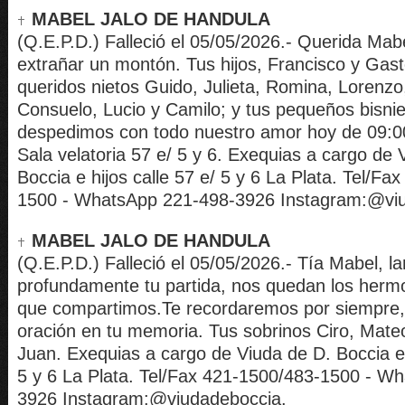
MABEL JALO DE HANDULA
(Q.E.P.D.) Falleció el 05/05/2026.- Querida Mab
extrañar un montón. Tus hijos, Francisco y Gast
queridos nietos Guido, Julieta, Romina, Lorenz
Consuelo, Lucio y Camilo; y tus pequeños bisnie
despedimos con todo nuestro amor hoy de 09:00
Sala velatoria 57 e/ 5 y 6. Exequias a cargo de 
Boccia e hijos calle 57 e/ 5 y 6 La Plata. Tel/Fa
1500 - WhatsApp 221-498-3926 Instagram:@vi
MABEL JALO DE HANDULA
(Q.E.P.D.) Falleció el 05/05/2026.- Tía Mabel, 
profundamente tu partida, nos quedan los he
que compartimos.Te recordaremos por siempre
oración en tu memoria. Tus sobrinos Ciro, Mate
Juan. Exequias a cargo de Viuda de D. Boccia e h
5 y 6 La Plata. Tel/Fax 421-1500/483-1500 - W
3926 Instagram:@viudadeboccia.