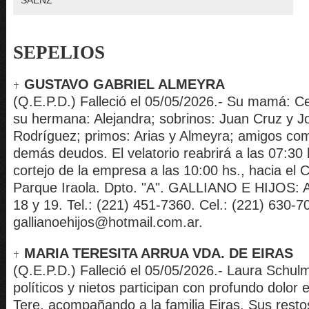
SAENZ
SEPELIOS
GUSTAVO GABRIEL ALMEYRA
(Q.E.P.D.) Falleció el 05/05/2026.- Su mamá: C
su hermana: Alejandra; sobrinos: Juan Cruz y J
Rodríguez; primos: Arias y Almeyra; amigos co
demás deudos. El velatorio reabrirá a las 07:30 h
cortejo de la empresa a las 10:00 hs., hacia el
Parque Iraola. Dpto. "A". GALLIANO E HIJOS: A
18 y 19. Tel.: (221) 451-7360. Cel.: (221) 630-70
gallianoehijos@hotmail.com.ar.
MARIA TERESITA ARRUA VDA. DE EIRAS
(Q.E.P.D.) Falleció el 05/05/2026.- Laura Schulma
políticos y nietos participan con profundo dolor e
Tere, acompañando a la familia Eiras. Sus resto