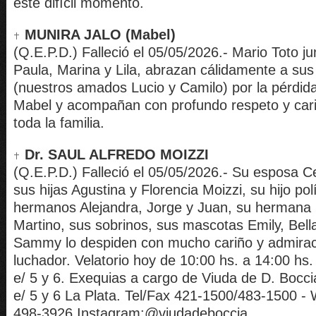
este difícil momento.
MUNIRA JALO (Mabel)
(Q.E.P.D.) Falleció el 05/05/2026.- Mario Toto ju
Paula, Marina y Lila, abrazan cálidamente a sus 
(nuestros amados Lucio y Camilo) por la pérdid
Mabel y acompañan con profundo respeto y car
toda la familia.
Dr. SAUL ALFREDO MOIZZI
(Q.E.P.D.) Falleció el 05/05/2026.- Su esposa Ce
sus hijas Agustina y Florencia Moizzi, su hijo pol
hermanos Alejandra, Jorge y Juan, su hermana po
Martino, sus sobrinos, sus mascotas Emily, Bell
Sammy lo despiden con mucho cariño y admirac
luchador. Velatorio hoy de 10:00 hs. a 14:00 hs.
e/ 5 y 6. Exequias a cargo de Viuda de D. Boccia
e/ 5 y 6 La Plata. Tel/Fax 421-1500/483-1500 -
498-3926 Instagram:@viudadeboccia.