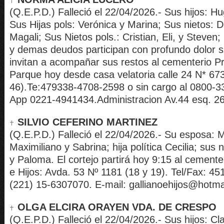
(Q.E.P.D.) Falleció el 22/04/2026.- Sus hijos: Hu
Sus Hijas pols: Verónica y Marina; Sus nietos: 
Magali; Sus Nietos pols.: Cristian, Eli, y Steven;
y demas deudos participan con profundo dolor su
invitan a acompañar sus restos al cementerio Pr
Parque hoy desde casa velatoria calle 24 N* 673
46).Te:479338-4708-2598 o sin cargo al 0800-
App 0221-4941434.Administracion Av.44 esq. 26
SILVIO CEFERINO MARTINEZ
(Q.E.P.D.) Falleció el 22/04/2026.- Su esposa: M
Maximiliano y Sabrina; hija política Cecilia; sus n
y Paloma. El cortejo partirá hoy 9:15 al cementer
e Hijos: Avda. 53 Nº 1181 (18 y 19). Tel/Fax: 451
(221) 15-6307070. E-mail: gallianoehijos@hotma
OLGA ELCIRA ORAYEN VDA. DE CRESPO
(Q.E.P.D.) Falleció el 22/04/2026.- Sus hijos: Cl