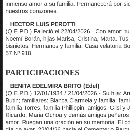
inmenso amor a su familia. Permanecerá por s
nuestros corazones.
HECTOR LUIS PEROTTI
(Q.E.P.D.) Falleció el 22/04/2026.- Con amor: t
Noemí Borán, hijas Marisa, Cristina, Marta. Tus 
bisnietos. Hermanos y familia. Casa velatoria Bo
57 Nº 918.
PARTICIPACIONES
BENITA EDELMIRA BRITO (Edel)
(Q.E.P.D.) 12/01/1934 / 21/04/2026.- Su hija: A
Butin; familiares: Blanca Ciarmela y familia, fam
familia Torres, familia Phillippin; amigos: Glisi y 
Ricardo, Maria Ochoa y demás amigos peñeros 
amor. Ruegan una oración en su memoria. El cort
día de ayer, 22/04/26 hacia el Cementerio Parqu