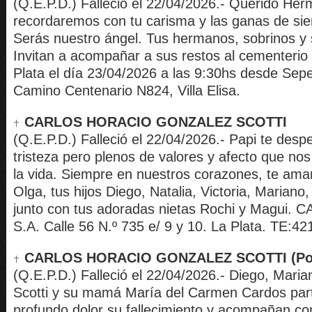
(Q.E.P.D.) Falleció el 22/04/2026.- Querido Her
recordaremos con tu carisma y las ganas de si
Serás nuestro ángel. Tus hermanos, sobrinos y 
Invitan a acompañar a sus restos al cementerio 
Plata el día 23/04/2026 a las 9:30hs desde Sepeli
Camino Centenario N824, Villa Elisa.
CARLOS HORACIO GONZALEZ SCOTTI
(Q.E.P.D.) Falleció el 22/04/2026.- Papi te des
tristeza pero plenos de valores y afecto que nos
la vida. Siempre en nuestros corazones, te am
Olga, tus hijos Diego, Natalia, Victoria, Mariano,
junto con tus adoradas nietas Rochi y Magui
S.A. Calle 56 N.º 735 e/ 9 y 10. La Plata. TE:
CARLOS HORACIO GONZALEZ SCOTTI (Pol
(Q.E.P.D.) Falleció el 22/04/2026.- Diego, Maria
Scotti y su mamá María del Carmen Cardos part
profundo dolor su fallecimiento y acompañan c