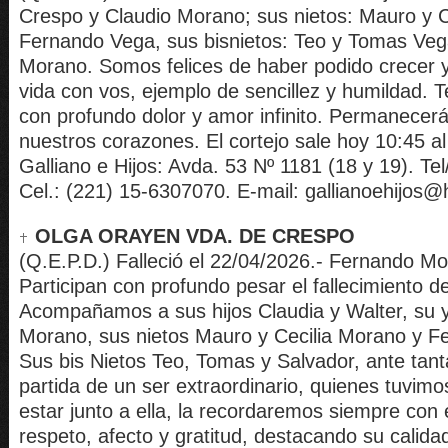
Crespo y Claudio Morano; sus nietos: Mauro y C
Fernando Vega, sus bisnietos: Teo y Tomas Veg
Morano. Somos felices de haber podido crecer y
vida con vos, ejemplo de sencillez y humildad.
con profundo dolor y amor infinito. Permanecer
nuestros corazones. El cortejo sale hoy 10:45 al
Galliano e Hijos: Avda. 53 Nº 1181 (18 y 19). Te
Cel.: (221) 15-6307070. E-mail: gallianoehijos@
OLGA ORAYEN VDA. DE CRESPO
(Q.E.P.D.) Falleció el 22/04/2026.- Fernando Mo
Participan con profundo pesar el fallecimiento d
Acompañamos a sus hijos Claudia y Walter, su 
Morano, sus nietos Mauro y Cecilia Morano y F
Sus bis Nietos Teo, Tomas y Salvador, ante tanta
partida de un ser extraordinario, quienes tuvimo
estar junto a ella, la recordaremos siempre con
respeto, afecto y gratitud, destacando su calid