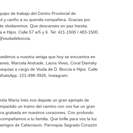
equipo de trabajo del Centro Provincial de
ud y cariño a su querida compañera. Gracias por
 te olvidaremos. Que descanses en paz Inesita.
 e Hijos. Calle 57 e/5 y 6. Tel: 421-1500 / 483-1500,
@viudadeboccia.
espedimos a nuestra amiga que hoy se encuentra en
 Gareis, Marcela Andrade, Laura Vives, Coral Damsky
equias a cargo de Viuda de D. Boccia e Hijos. Calle
 WhatsApp: 221-498-3926, Instagram:
erida María Inés nos dejaste un gran ejemplo de
compartido un tramo del camino con vos fue un gran
dara grabada en nuestros corazones. Con profundo
acompañamos a tu familia. Que brille para vos la luz
us amigos de Cafarnaum. Parroquia Sagrado Corazón