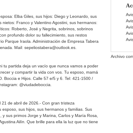
Ac
Avi
esposa: Elba Giles, sus hijos: Diego y Leonardo, sus
Avi
sus nietos: Franco y Valentino Agostini, sus hermanos:
Avi
ticos: Roberto, José y Negrita, sobrinos, sobrinos
Avi
 con profundo dolor su fallecimiento, sus restos
Avi
io Parque Iraola. Administración de Empresa Tabera
nada. Mail: sepeliostabera@outlook.es.
Archivo com
mi tu partida deja un vacío que nunca vamos a poder
crecer y compartir la vida con vos. Tu esposo, mamá
. Boccia e Hijos. Calle 57 e/5 y 6. Tel: 421-1500 /
nstagram: @viudadeboccia.
l 21 de abril de 2026.- Con gran tristeza
esposo, sus hijos, sus hermanos y familias. Sus
 y sus primos Jorge y Marina, Carlos y María Rosa,
gustina Ailín. Que brille para ella la luz que no tiene