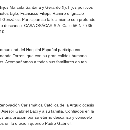
hijos Marcela Santana y Gerardo (f), hijos políticos
etos Egle, Francisco Filippi, Ramiro e Ignacio
González. Participan su fallecimiento con profundo
rno descanso. CASA OSÁCAR S.A. Calle 56 N.º 735
10.
 comunidad del Hospital Español participa con
rmando Torres, que con su gran calidez humana
os. Acompañamos a todos sus familiares en tan
 Renovación Carismática Católica de la Arquidiócesis
sesor Gabriel Baci y a su familia. Confiados en la
os una oración por su eterno descanso y consuelo
s en la oración querido Padre Gabriel.