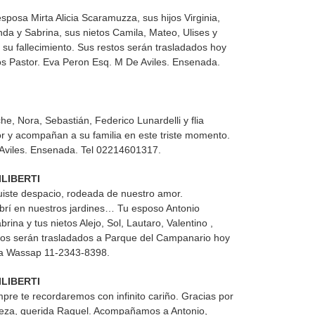
esposa Mirta Alicia Scaramuzza, sus hijos Virginia,
da y Sabrina, sus nietos Camila, Mateo, Ulises y
 su fallecimiento. Sus restos serán trasladados hoy
ios Pastor. Eva Peron Esq. M De Aviles. Ensenada.
he, Nora, Sebastián, Federico Lunardelli y flia
tor y acompañan a su familia en este triste momento.
 Aviles. Ensenada. Tel 02214601317.
LIBERTI
 fuiste despacio, rodeada de nuestro amor.
brí en nuestros jardines… Tu esposo Antonio
abrina y tus nietos Alejo, Sol, Lautaro, Valentino ,
os serán trasladados a Parque del Campanario hoy
ata Wassap 11-2343-8398.
LIBERTI
mpre te recordaremos con infinito cariño. Gracias por
leza, querida Raquel. Acompañamos a Antonio,