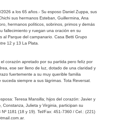
04/2026 a los 65 años.- Su esposo Daniel Zuppa, sus
Chichi sus hermanos Esteban, Guillermina, Ana
oro, hermanos políticos, sobrinos, primos y demás
u fallecimiento y ruegan una oración en su
s al Parque del campanario. Casa Betti Grupo
ntre 12 y 13 La Plata.
 el corazón apretado por su partida pero felíz por
ea, ese ser lleno de luz, dotado de una claridad y
brazo fuertemente a su muy querible familia
 suceda siempre a sus lágrimas. Tota Reversat.
esposa: Teresa Mansilla; hijos del corazón: Javier y
 Constanza, Julieta y Virginia, participan su
3 Nº 1181 (18 y 19). Tel/Fax: 451-7360 / Cel.: (221)
tmail.com.ar.