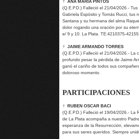
ANA MARIA PINTOS
(Q.E.P.D.) Falleció el 21/04/2026.- Tus 
Gabriela Espósito y Tomás Rucci, tus ni
Santana y su hermana del alma Raquel 
dolor rogando una oración por su ete
e/ 9 y 10. La Plata. TE:4210375-42155
JAIME ARMANDO TORRES
(Q.E.P.D.) Falleció el 21/04/2026.- La
profundo pesar la pérdida de Jaime A
ganó el cariño de todos sus compañer
doloroso momento.
PARTICIPACIONES
RUBEN OSCAR BACI
(Q.E.P.D.) Falleció el 19/04/2026.- La
de La Plata acompaña a nuestro Padre A
esperanza de la Resurrección, elevam
para sus seres queridos. Siempre unido