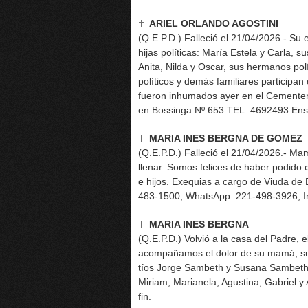
ARIEL ORLANDO AGOSTINI
(Q.E.P.D.) Falleció el 21/04/2026.- Su 
hijas políticas: María Estela y Carla, 
Anita, Nilda y Oscar, sus hermanos polí
políticos y demás familiares participan
fueron inhumados ayer en el Cementer
en Bossinga Nº 653 TEL. 4692493 Ense
MARIA INES BERGNA DE GOMEZ
(Q.E.P.D.) Falleció el 21/04/2026.- Ma
llenar. Somos felices de haber podido 
e hijos. Exequias a cargo de Viuda de D
483-1500, WhatsApp: 221-498-3926, I
MARIA INES BERGNA
(Q.E.P.D.) Volvió a la casa del Padre, e
acompañamos el dolor de su mamá, su 
tíos Jorge Sambeth y Susana Sambeth,
Miriam, Marianela, Agustina, Gabriel y A
fin.