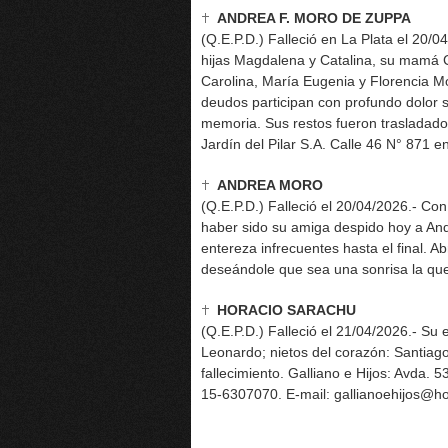
ANDREA F. MORO DE ZUPPA
(Q.E.P.D.) Falleció en La Plata el 20/
hijas Magdalena y Catalina, su mamá 
Carolina, María Eugenia y Florencia M
deudos participan con profundo dolor s
memoria. Sus restos fueron trasladado
Jardín del Pilar S.A. Calle 46 N° 871 e
ANDREA MORO
(Q.E.P.D.) Falleció el 20/04/2026.- Con
haber sido su amiga despido hoy a Andr
entereza infrecuentes hasta el final. A
deseándole que sea una sonrisa la que
HORACIO SARACHU
(Q.E.P.D.) Falleció el 21/04/2026.- Su 
Leonardo; nietos del corazón: Santiago,
fallecimiento. Galliano e Hijos: Avda. 5
15-6307070. E-mail: gallianoehijos@ho