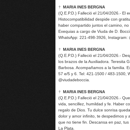
MARIA INES BERGNA
(Q.E.P.D.) Falleció el 21/04/2026.- El 
Histocompatibilidad despide con gratit
haber compartido juntos el camino, no
Exequias a cargo de Viuda de D. Boccia
WhatsApp: 221-498-3926, Instagram: 
MARIA INES BERGNA
(Q.E.P.D.) Falleció el 21/04/2026.- D
los brazos de la Auxiliadora. Teresita
Barbosa. Acompañamos a la familia. Ex
57 e/5 y 6. Tel: 421-1500 / 483-1500,
@viudadeboccia.
MARIA INES BERGNA
(Q.E.P.D.) Falleció el 21/04/2026.- Qu
vida, sencillez, humildad y fe. Haber 
regalo de Dios. Tu dulce sonrisa que
dolor y amor infinito, te despedimos y 
que no tiene fin. Descansa en paz, t
La Plata.