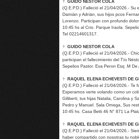
GUIDO NESTOR COLA
(Q.E.P.D.) Falleció el 21/04/2026.- Su 
Damián y Adrián, sus hijos pcos Fernan
Lorenzo. Participan con profundo dolor
10:45 hs al Crio. Parque Iraola. Sepel
Tel 02214601317.
GUIDO NESTOR COLA
(Q.E.P.D.) Falleció el 21/04/2026.- Chic
participan el fallecimiento del Tío Nés
Sepelios Pastor. Eva Peron Esq .M De
RAQUEL ELENA ECHEVESTI DE GI
(Q.E.P.D.) Falleció el 21/04/2026.- Te
Esperamos verte volando como un coli
Giliberti, tus hijas Natalia, Carolina y S
Pedro y Manuel. Sala Omega, Sus rest
10:45 hs. Casa Betti 46 N° 871 La Pl
RAQUEL ELENA ECHEVESTI DE GI
(Q.E.P.D.) Falleció el 21/04/2026.- Sie
haber compartido con nosotras tu nob