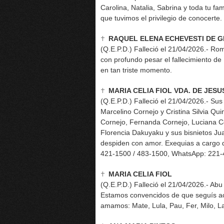
Carolina, Natalia, Sabrina y toda tu f
que tuvimos el privilegio de conocerte.
RAQUEL ELENA ECHEVESTI DE GI
(Q.E.P.D.) Falleció el 21/04/2026.- Rom
con profundo pesar el fallecimiento d
en tan triste momento.
MARIA CELIA FIOL VDA. DE JES
(Q.E.P.D.) Falleció el 21/04/2026.- Su
Marcelino Cornejo y Cristina Silvia Qu
Cornejo, Fernanda Cornejo, Luciana Co
Florencia Dakuyaku y sus bisnietos Ju
despiden con amor. Exequias a cargo de
421-1500 / 483-1500, WhatsApp: 221-
MARIA CELIA FIOL
(Q.E.P.D.) Falleció el 21/04/2026.- Ab
Estamos convencidos de que seguís a
amamos: Mate, Lula, Pau, Fer, Milo, Lar