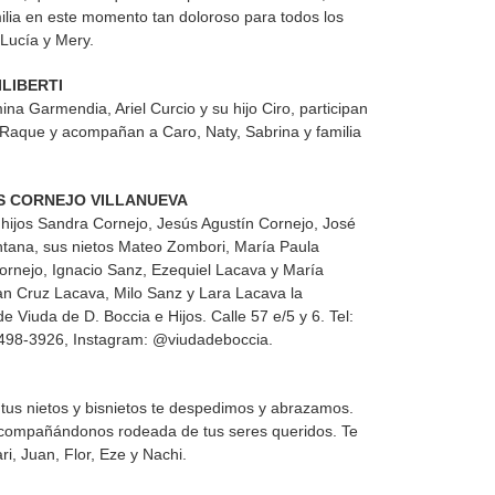
amilia en este momento tan doloroso para todos los
 Lucía y Mery.
LIBERTI
ina Garmendia, Ariel Curcio y su hijo Ciro, participan
e Raque y acompañan a Caro, Naty, Sabrina y familia
US CORNEJO VILLANUEVA
s hijos Sandra Cornejo, Jesús Agustín Cornejo, José
intana, sus nietos Mateo Zombori, María Paula
rnejo, Ignacio Sanz, Ezequiel Lacava y María
an Cruz Lacava, Milo Sanz y Lara Lacava la
 Viuda de D. Boccia e Hijos. Calle 57 e/5 y 6. Tel:
498-3926, Instagram: @viudadeboccia.
u tus nietos y bisnietos te despedimos y abrazamos.
compañándonos rodeada de tus seres queridos. Te
i, Juan, Flor, Eze y Nachi.