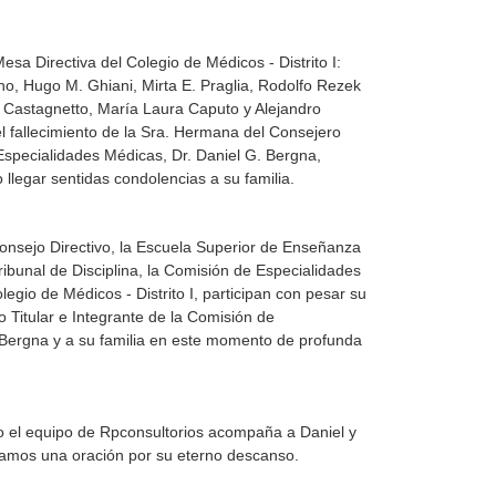
esa Directiva del Colegio de Médicos - Distrito I:
no, Hugo M. Ghiani, Mirta E. Praglia, Rodolfo Rezek
 Castagnetto, María Laura Caputo y Alejandro
el fallecimiento de la Sra. Hermana del Consejero
 Especialidades Médicas, Dr. Daniel G. Bergna,
legar sentidas condolencias a su familia.
 Consejo Directivo, la Escuela Superior de Enseñanza
Tribunal de Disciplina, la Comisión de Especialidades
egio de Médicos - Distrito I, participan con pesar su
 Titular e Integrante de la Comisión de
 Bergna y a su familia en este momento de profunda
do el equipo de Rpconsultorios acompaña a Daniel y
gamos una oración por su eterno descanso.