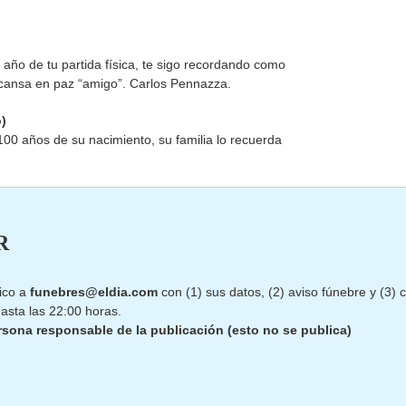
n año de tu partida física, te sigo recordando como
cansa en paz “amigo”. Carlos Pennazza.
)
00 años de su nacimiento, su familia lo recuerda
R
ico a
funebres@eldia.com
con (1) sus datos, (2) aviso fúnebre y (3)
asta las 22:00 horas.
rsona responsable de la publicación (esto no se publica)