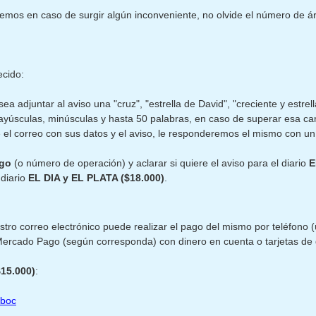
aremos en caso de surgir algún inconveniente, no olvide el número de á
ecido:
sea adjuntar al aviso una "cruz", "estrella de David", "creciente y estrel
ayúsculas, minúsculas y hasta 50 palabras, en caso de superar esa can
íe el correo con sus datos y el aviso, le responderemos el mismo con u
ago
(o número de operación) y aclarar si quiere el aviso para el diario
E
 diario
EL DIA y EL PLATA ($18.000)
.
stro correo electrónico puede realizar el pago del mismo por teléfono 
e Mercado Pago (según corresponda) con dinero en cuenta o tarjetas de 
$15.000)
:
Sboc