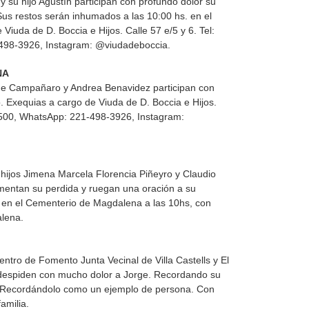
 su hijo Agustín participan con profundo dolor su
 Sus restos serán inhumados a las 10:00 hs. en el
Viuda de D. Boccia e Hijos. Calle 57 e/5 y 6. Tel:
498-3926, Instagram: @viudadeboccia.
NA
orge Campañaro y Andrea Benavidez participan con
o. Exequias a cargo de Viuda de D. Boccia e Hijos.
-1500, WhatsApp: 221-498-3926, Instagram:
s hijos Jimena Marcela Florencia Piñeyro y Claudio
amentan su perdida y ruegan una oración a su
en el Cementerio de Magdalena a las 10hs, con
alena.
Centro de Fomento Junta Vecinal de Villa Castells y El
 despiden con mucho dolor a Jorge. Recordando su
. Recordándolo como un ejemplo de persona. Con
amilia.