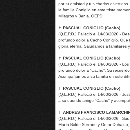
por tu amistad y tus charlas divertid
la familia Coniglio en este triste mome
Milagros y Benja. QEPD.
PASCUAL CONIGLIO (Cacho)
(Q.E.P.D.) Falleció el 14/03/2026.- De
profundo dolor a Cacho Coniglio. Que
gloria eterna. Saludamos a familiares 
PASCUAL CONIGLIO (Cacho)
(Q.E.P.D.) Falleció el 14/03/2026.- Los
profundo dolor a "Cacho". Su recuerd
Acompañamos a su familia en este difí
PASCUAL CONIGLIO (Cacho)
(Q.E.P.D.) Falleció el 14/03/2026.- Jos
a su querido amigo "Cacho" y acompaña
ANDRES FRANCISCO LAMARCHI
(Q.E.P.D.) Falleció el 14/03/2026.- Sus
María Belén Serrano y Omar Duhalde, S