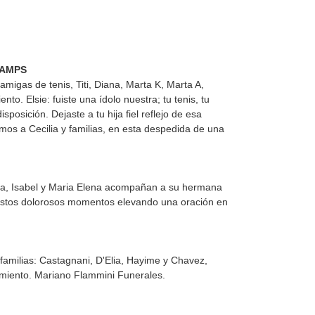
HAMPS
amigas de tenis, Titi, Diana, Marta K, Marta A,
ento. Elsie: fuiste una ídolo nuestra; tu tenis, tu
posición. Dejaste a tu hija fiel reflejo de esa
os a Cecilia y familias, en esta despedida de una
lita, Isabel y Maria Elena acompañan a su hermana
n estos dolorosos momentos elevando una oración en
 familias: Castagnani, D'Elia, Hayime y Chavez,
cimiento. Mariano Flammini Funerales.