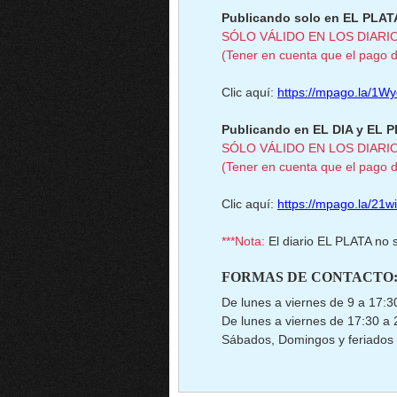
Publicando solo en EL PLATA
SÓLO VÁLIDO EN LOS DIARI
(Tener en cuenta que el pago de
Clic aquí:
https://mpago.la/1W
Publicando en EL DIA y EL P
SÓLO VÁLIDO EN LOS DIARI
(Tener en cuenta que el pago de
Clic aquí:
https://mpago.la/21w
***Nota:
El diario EL PLATA no 
FORMAS DE CONTACTO
De lunes a viernes de 9 a 17:3
De lunes a viernes de 17:30 a 
Sábados, Domingos y feriados 