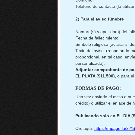
Domicilio:
Teléfono de contacto (lo utiliz
2)
Para el aviso fúnebre
Nombre(s) y apellido(s) del fall
Fecha de fallecimiento:
Símbolo religioso (aclarar si de
Texto del aviso: (respetando m
proporcional, en tal caso: env
personalizado).
Adjuntar comprobante de p
EL PLATA ($11.500)
, o para el
FORMAS DE PAGO:
Una vez enviado el aviso a nue
crédito) o utilizar el enlace d
Publicando solo en EL DIA (
Clic aquí:
https://mpago.la/2iY