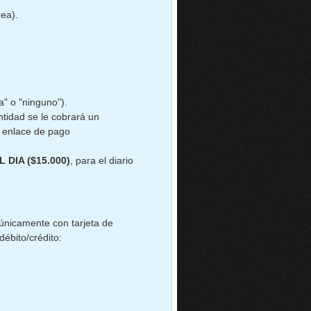
rea).
la" o "ninguno").
tidad se le cobrará un
n enlace de pago
L DIA ($15.000)
, para el diario
(únicamente con tarjeta de
débito/crédito: