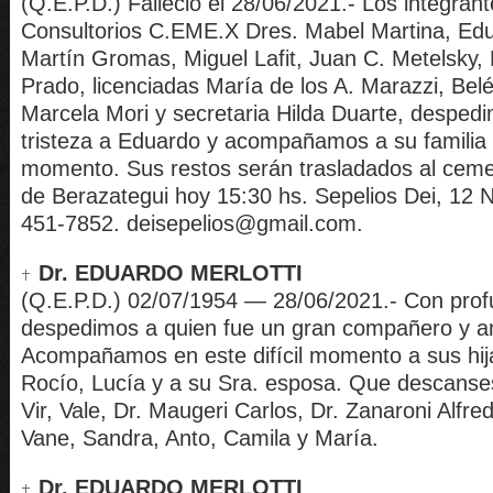
(Q.E.P.D.) Falleció el 28/06/2021.- Los integran
Consultorios C.EME.X Dres. Mabel Martina, Ed
Martín Gromas, Miguel Lafit, Juan C. Metelsky,
Prado, licenciadas María de los A. Marazzi, Bel
Marcela Mori y secretaria Hilda Duarte, despe
tristeza a Eduardo y acompañamos a su familia 
momento. Sus restos serán trasladados al ceme
de Berazategui hoy 15:30 hs. Sepelios Dei, 12 N
451-7852. deisepelios@gmail.com.
Dr. EDUARDO MERLOTTI
(Q.E.P.D.) 02/07/1954 — 28/06/2021.- Con profu
despedimos a quien fue un gran compañero y am
Acompañamos en este difícil momento a sus hij
Rocío, Lucía y a su Sra. esposa. Que descanses
Vir, Vale, Dr. Maugeri Carlos, Dr. Zanaroni Alfred
Vane, Sandra, Anto, Camila y María.
Dr. EDUARDO MERLOTTI