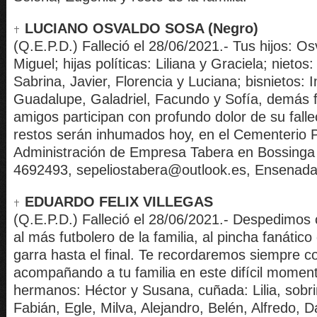
LUCIANO OSVALDO SOSA (Negro)
(Q.E.P.D.) Falleció el 28/06/2021.- Tus hijos: O
Miguel; hijas políticas: Liliana y Graciela; nietos
Sabrina, Javier, Florencia y Luciana; bisnietos: 
Guadalupe, Galadriel, Facundo y Sofía, demás f
amigos participan con profundo dolor de su fall
restos serán inhumados hoy, en el Cementerio P
Administración de Empresa Tabera en Bossinga n
4692493, sepeliostabera@outlook.es, Ensenada
EDUARDO FELIX VILLEGAS
(Q.E.P.D.) Falleció el 28/06/2021.- Despedimos
al más futbolero de la familia, al pincha fanático
garra hasta el final. Te recordaremos siempre c
acompañando a tu familia en este difícil momen
hermanos: Héctor y Susana, cuñada: Lilia, sobr
Fabián, Egle, Milva, Alejandro, Belén, Alfredo, D