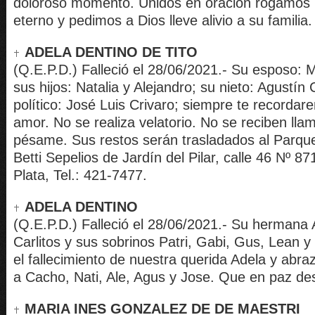
doloroso momento. Unidos en oración rogamos 
eterno y pedimos a Dios lleve alivio a su familia.
ADELA DENTINO DE TITO
(Q.E.P.D.) Falleció el 28/06/2021.- Su esposo: M
sus hijos: Natalia y Alejandro; su nieto: Agustín C
político: José Luis Crivaro; siempre te record
amor. No se realiza velatorio. No se reciben ll
pésame. Sus restos serán trasladados al Parq
Betti Sepelios de Jardín del Pilar, calle 46 Nº 87
Plata, Tel.: 421-7477.
ADELA DENTINO
(Q.E.P.D.) Falleció el 28/06/2021.- Su hermana
Carlitos y sus sobrinos Patri, Gabi, Gus, Lean y
el fallecimiento de nuestra querida Adela y abr
a Cacho, Nati, Ale, Agus y Jose. Que en paz de
MARIA INES GONZALEZ DE DE MAESTRI